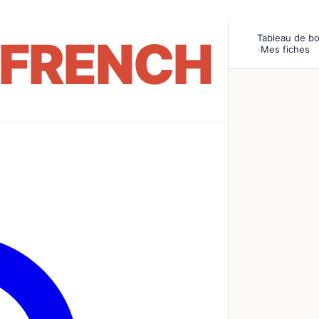
Tableau de b
›
Mes fiches