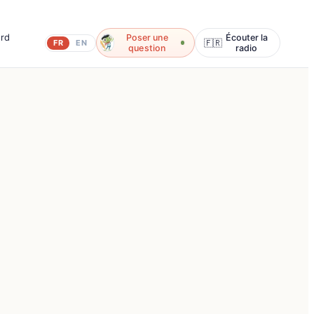
ord
Poser une
Écouter la
🇫🇷
FR
EN
question
radio