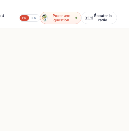
ord
Poser une
Écouter la
🇫🇷
FR
EN
question
radio